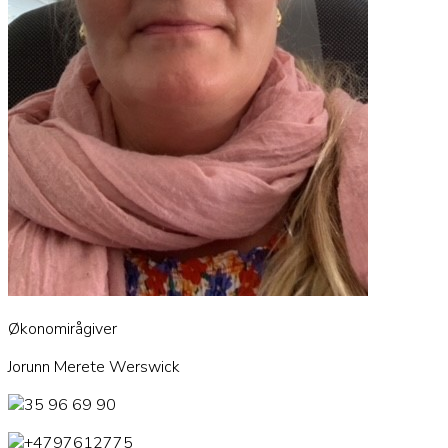
Økonomirågiver
Jorunn Merete Werswick
35 96 69 90
+4797612775