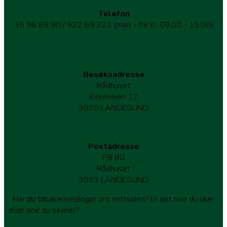
Telefon
35 96 69 90 / 922 69 321 (man - fre kl. 09.00 - 15.00)
bamble.kirkelige.fellesrad@bamble.kommune.no
Besøksadresse
Rådhuset
Kirkeveien 12
3970 LANGESUND
Se kart
Postadresse
PB 80
Rådhuset
3993 LANGESUND
Har du tilbakemeldinger om nettsiden? Er det noe du liker
eller noe du savner?
Send oss en epost og la oss få vite om
det
.