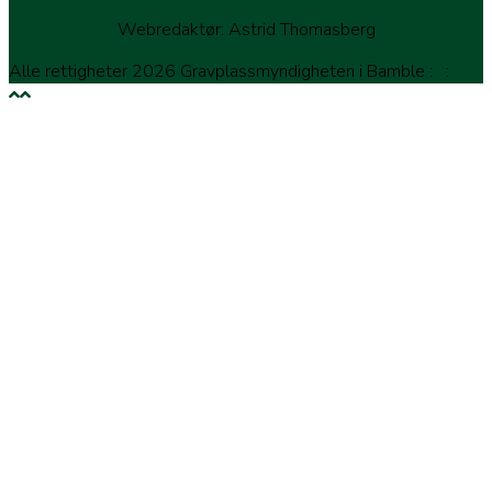
Webredaktør: Astrid Thomasberg
Alle rettigheter 2026 Gravplassmyndigheten i Bamble
:
: