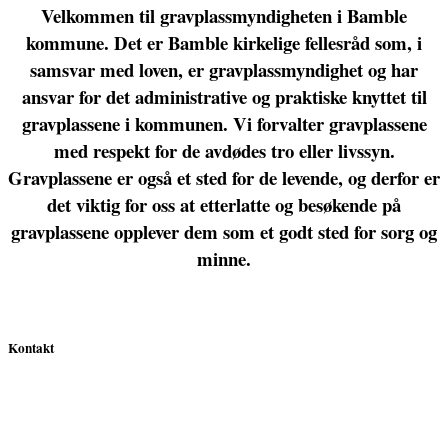
Velkommen til gravplassmyndigheten i Bamble
kommune. Det er Bamble kirkelige fellesråd som, i
samsvar med loven, er gravplassmyndighet og har
ansvar for det administrative og praktiske knyttet til
gravplassene i kommunen. Vi forvalter gravplassene
med respekt for de avdødes tro eller livssyn.
Gravplassene er også et sted for de levende, og derfor er
det viktig for oss at etterlatte og besøkende på
gravplassene opplever dem som et godt sted for sorg og
minne.
Kontakt
Tlf:
35 96 69 90 / 922 69 321 (man–fre kl. 09.00–15.00)
E-post:
bamble.kirkelige.fellesrad@bamble.kommune.no
Adresse:
Rådhuset, Kirkeveien 12, 3970 LANGESUND